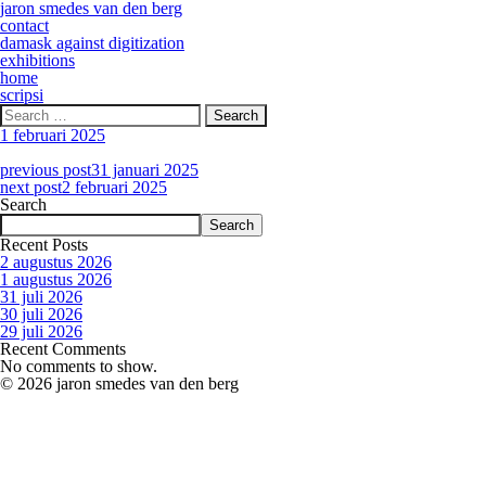
jaron smedes van den berg
contact
damask against digitization
exhibitions
home
scripsi
Search
for:
1 februari 2025
previous post
31 januari 2025
next post
2 februari 2025
Search
Search
Recent Posts
2 augustus 2026
1 augustus 2026
31 juli 2026
30 juli 2026
29 juli 2026
Recent Comments
No comments to show.
© 2026 jaron smedes van den berg