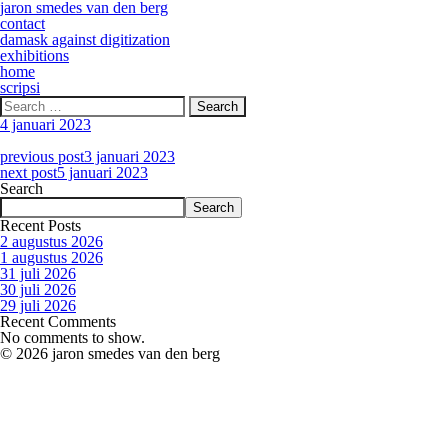
jaron smedes van den berg
contact
damask against digitization
exhibitions
home
scripsi
Search
for:
4 januari 2023
previous post
3 januari 2023
next post
5 januari 2023
Search
Search
Recent Posts
2 augustus 2026
1 augustus 2026
31 juli 2026
30 juli 2026
29 juli 2026
Recent Comments
No comments to show.
© 2026 jaron smedes van den berg